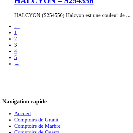
HALCYON – S254556
HALCYON (S254556) Halcyon est une couleur de ...
←
1
2
3
4
5
→
Navigation rapide
Accueil
Comptoirs de Granit
Comptoirs de Marbre
Comptoirs de Quartz