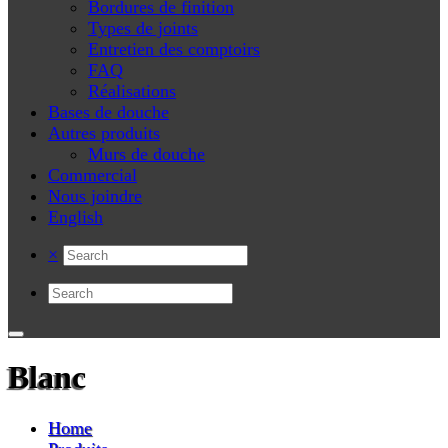
Bordures de finition
Types de joints
Entretien des comptoirs
FAQ
Réalisations
Bases de douche
Autres produits
Murs de douche
Commercial
Nous joindre
English
×
Blanc
Home